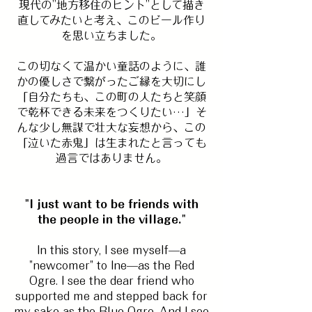
現代の”地方移住のヒント”として描き
直してみたいと考え、このビール作り
を思い立ちました。
この切なくて温かい童話のように、誰
かの優しさで繋がったご縁を大切にし
「自分たちも、この町の人たちと笑顔
で乾杯できる未来をつくりたい…」そ
んな少し無謀で壮大な妄想から、この
「泣いた赤鬼」は生まれたと言っても
過言ではありません。
"I just want to be friends with
the people in the village."
In this story, I see myself—a
"newcomer" to Ine—as the Red
Ogre. I see the dear friend who
supported me and stepped back for
my sake as the Blue Ogre. And I see