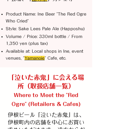
Product Name: Ine Beer "The Red Ogre
Who Cried"
Style: Sake Lees Pale Ale (Happoshu)
Volume / Price: 330ml bottle / From
1,350 yen (plus tax)
Available at: Local shops in Ine, event
venues, "
Yamanoie
" Cafe, etc.
​「泣いた赤鬼」に会える場
所（取扱店舗一覧）
Where to Meet the "Red
Ogre" (Retailers & Cafes)
伊根ビール「泣いた赤鬼」は、
伊根町内の店舗を中心にお買い