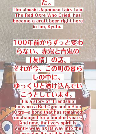
た。
The classic Japanese fairy tale,
The Red Ogre Who Cried, has
become a craft beer right here
in Ine, Kyoto.
100年前からずっと変わ
らない、赤鬼と青鬼の
「友情」の話。
それが今、この町の暮ら
しの中に、
ゆっくりと溶け込んでい
こうとしています。
It is a story of "friendship"
between a Red Ogre and a Blue
Ogre—a bond that has remained
unchanged for a hundred years.
And now, that very spirit is
gently weaving its way into the
everyday life of this town.