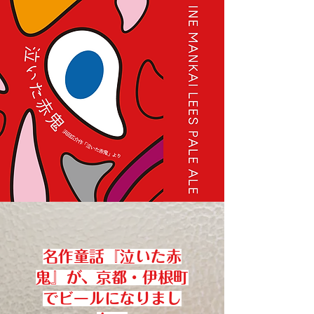
名作童話『泣いた赤
鬼』が、京都・伊根町
でビールになりまし