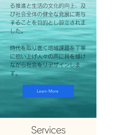
る推進と生活の文化的向上、及
び社会全体の健全な発展に寄与
することを目的とし設立されま
した。
時代を取り巻く地域課題を丁寧
に拾い上げ人々の声に耳を傾け
ながら社会をリデザインしま
す。
Learn More
Services