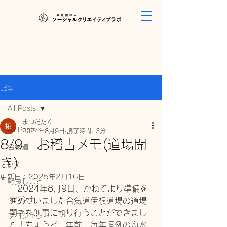
記事
All Posts
まつだたく
All Posts
2024年8月9日
読了時間: 3分
8/9 お稽古メモ(道場開
合気道
き)
DIY
更新日：
2025年2月16日
野良しごと
　2024年8月9日、かねてより準備を
イベント
進めていました合気道伊根道場の道場
開きを無事に執り行うことができまし
プロジェクト
た！
ちょうど一年前、毎年恒例の海水