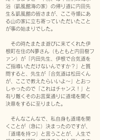
浴（凱風館海の家）の帰り道に内田先
生＆凱風館の皆さまが、ここ寺領にあ
る山の家に立ち寄っていただいたこと
が事の始まりでした。
　その時たまたま遊びに来てくれた伊
根町在住のN夢さん（もともと内田樹フ
ァン）が「内田先生、伊根で合気道を
ご指導いただけないんですか？」と質
問すると、先生が「合気道は松田くん
が、ここで教えたらいいよ〜」とおっ
しゃったので「これはチャンス！」
と
有り難くそのお言葉通りに道場を開く
決意をするに至りました。
　そんなこんなで、私自身も道場を開
くことが（急に）決まったのですが、
「道場を持つ」と言うことが、人生で