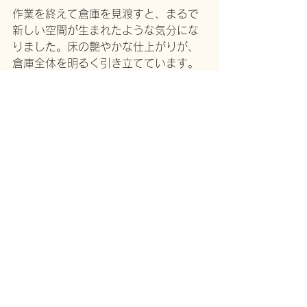
作業を終えて倉庫を見渡すと、まるで
新しい空間が生まれたような気分にな
りました。床の艶やかな仕上がりが、
倉庫全体を明るく引き立てています。
「これで展示スペースの基礎は整った
な」と満足感に浸りながら、次のステ
ップに思いを馳せます。この倉庫が地
域の歴史や文化を伝える場所として生
まれ変わる日が、ますます楽しみにな
ってきました。
DIY
すべて表示
最新記事