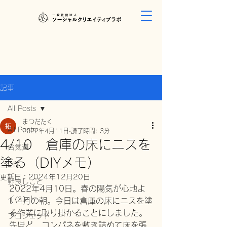
記事
All Posts
まつだたく
All Posts
2022年4月11日
読了時間: 3分
4/10 倉庫の床にニスを
合気道
塗る（DIYメモ）
DIY
更新日：
2024年12月20日
野良しごと
2022年4月10日。春の陽気が心地よ
イベント
い4月の朝。今日は倉庫の床にニスを塗
る作業に取り掛かることにしました。
プロジェクト
先ほど、コンパネを敷き詰めて床を張