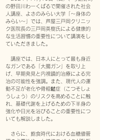
の野田川わーくぱるで開催された社会
人講座、よさのみらい大学「～身体の
みらい～」では、芦屋三戸岡クリニッ
ク医院長の三戸岡英樹氏による健康的
な生活習慣の重要性について講演をし
ていただきました。
　講座では、日本人にとって最も身近
なガンである「大腸ガン」を取り上
げ、早期発見と内視鏡的治療による完
治の可能性を強調。また、現代人の運
動不足が老化や骨粗鬆症（こつそしょ
うしょう）のリスクを高めることに触
れ、基礎代謝を上げるための下半身の
強化や日光を浴びることの重要性につ
いても解説しました。
　さらに、飽食時代における血糖値管