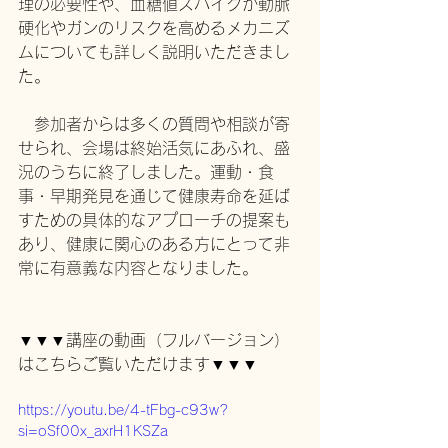
理の必要性や、血糖値スパイクが動脈
硬化やガンのリスクを高めるメカニズ
ムについても詳しく説明いただきまし
た。
　参加者からは多くの質問や相談が寄
せられ、会場は終始活気にあふれ、盛
況のうちに終了しました。運動・食
事・早期発見を通じて健康寿命を延ば
すための具体的なアプローチの提案も
あり、健康に関心のある方にとって非
常に有意義な内容となりました。
▼▼▼講座の動画（フルバージョン）
はこちらご覧いただけます▼▼▼
https://youtu.be/4-tFbg-c93w?
si=oSf00x_axrH1KSZa