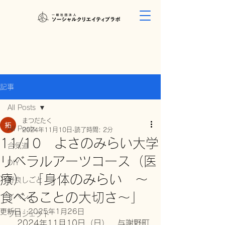
記事
All Posts
まつだたく
All Posts
2024年11月10日
読了時間: 2分
11/10 よさのみらい大学
合気道
リベラルアーツコース（医
DIY
療） 「身体のみらい 〜
野良しごと
食べることの大切さ〜」
イベント
更新日：
2025年1月26日
プロジェクト
　2024年11月10日（日）、与謝野町